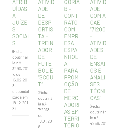
ATRIB
ATIVID
GORIA
ATIVID
UÍDAS
ADE
B –
ADE
A
DE
CONT
COM A
JUÍZE
DESP
RATO
CAE
S
ORTIS
COM
“71200
SOCIAI
TA –
EMPR
–
S
TREIN
ESA
ATIVID
ADOR
ESPA
ADES
(Ficha
DE
NHOL
DE
doutrinár
FUTE
A
ENSAI
ia n.º
3290/201
BOL E
PARA
OS E
7, de
“SCOU
PROM
ANÁLI
16.02.201
T”
OÇÃO
SES
8,
DE
TÉCNI
disponibil
(Ficha
MERC
CAS”
izada em
doutrinár
18.12.201
ADORI
ia n.º
(Ficha
8)
7/2018,
AS EM
doutrinár
de
TERRI
ia n.º
10.01.201
4269/201
TÓRIO
8,