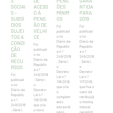
S
DE
PENS
GARA
SOCIAI
ACESS
ÕES
NTIDA
S –
O À
MÍNIM
PARA
SUBSÍ
PENS
OS
2019
DIOS
ÃO DE
Foi
Foi
SUJEI
VELHI
publicad
publicad
TOS A
CE
o no
o no
Diário da
Diário da
CONDI
Foi
Repúblic
Repúblic
ÇÃO
publicad
a n.º
a n.º
DE
o no
249/2018
249/2018
Diário da
RECU
, Série I,
, Série I,
Repúblic
RSOS
o
o
a n.º
Decreto-
Decreto-
Foi
249/2018
Lei n.º
Lei n.º
publicad
, Série I,
118/2018,
117/2018,
o no
o
que cria
que fixa o
Diário da
Decreto-
o
valor da
Repúblic
Lei n.º
complem
retribuiçã
a n.º
119/2018,
ento
o mínima
249/2018
que cria
extraordi
mensal
, Série I,
o novo
nário
garantid