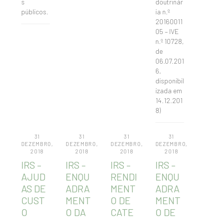
s
doutrinár
públicos.
ia n.º
20160011
05 – IVE
n.º 10728,
de
06.07.201
6,
disponibil
izada em
14.12.201
8)
31
31
31
31
DEZEMBRO,
DEZEMBRO,
DEZEMBRO,
DEZEMBRO,
2018
2018
2018
2018
IRS –
IRS –
IRS –
IRS –
AJUD
ENQU
RENDI
ENQU
AS DE
ADRA
MENT
ADRA
CUST
MENT
O DE
MENT
O
O DA
CATE
O DE