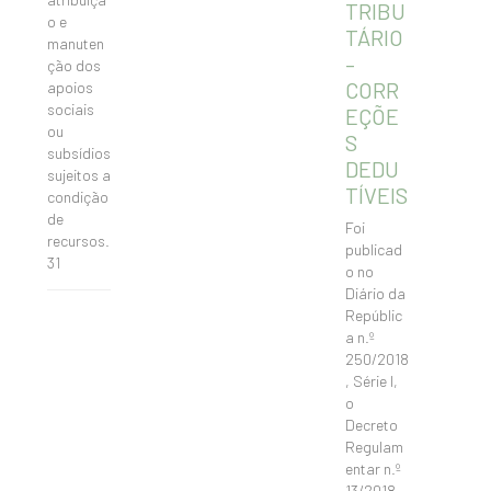
TRIBU
o e
TÁRIO
manuten
–
ção dos
CORR
apoios
sociais
EÇÕE
ou
S
subsídios
DEDU
sujeitos a
TÍVEIS
condição
de
Foi
recursos.
publicad
31
o no
Diário da
Repúblic
a n.º
250/2018
, Série I,
o
Decreto
Regulam
entar n.º
13/2018,