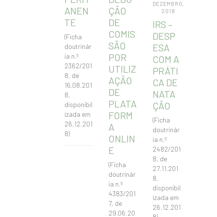
DEZEMBRO,
ANEN
ÇÃO
2018
TE
DE
IRS –
COMIS
DESP
(Ficha
SÃO
ESA
doutrinár
POR
ia n.º
COM A
2362/201
UTILIZ
PRÁTI
8, de
AÇÃO
CA DE
16.08.201
DE
NATA
8,
PLATA
ÇÃO
disponibil
FORM
izada em
(Ficha
26.12.201
A
doutrinár
8)
ONLIN
ia n.º
E
2482/201
8, de
(Ficha
27.11.201
doutrinár
8,
ia n.º
disponibil
4383/201
izada em
7, de
26.12.201
29.06.20
8)