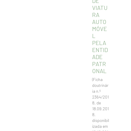
DE
VIATU
RA
AUTO
MÓVE
L
PELA
ENTID
ADE
PATR
ONAL
(Ficha
doutrinár
ia n.º
2364/201
8, de
18.09.201
8,
disponibil
izada em