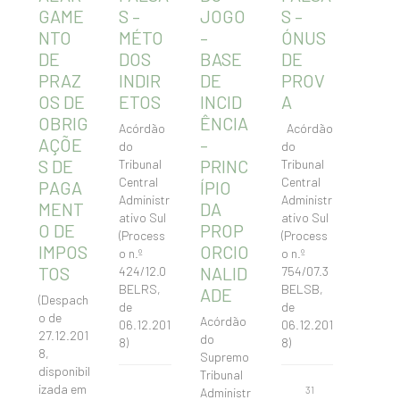
GAME
S –
JOGO
S –
NTO
MÉTO
–
ÓNUS
DE
DOS
BASE
DE
PRAZ
INDIR
DE
PROV
OS DE
ETOS
INCID
A
OBRIG
ÊNCIA
Acórdão
Acórdão
AÇÕE
–
do
do
S DE
PRINC
Tribunal
Tribunal
Central
Central
PAGA
ÍPIO
Administr
Administr
MENT
DA
ativo Sul
ativo Sul
O DE
PROP
(Process
(Process
IMPOS
ORCIO
o n.º
o n.º
TOS
NALID
424/12.0
754/07.3
BELRS,
BELSB,
ADE
(Despach
de
de
o de
Acórdão
06.12.201
06.12.201
27.12.201
do
8)
8)
8,
Supremo
disponibil
Tribunal
izada em
31
Administr