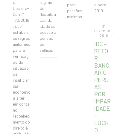
o
regime
para
a para
Decreto-
de
pensões
2019.
Lei n.º
flexibiliza
mínimos.
120/2018
ção da
, que
idade de
31
DEZEMBRO,
estabele
acesso à
2018
ce regras
pensão
IRC –
uniformes
de
SETO
para a
velhice.
verificaç
R
ão da
BANC
situação
ÁRIO –
de
PERD
insuficiên
AS
cia
económic
POR
a a ter
IMPAR
em conta
IDADE
no
–
reconheci
LUCR
mento do
direito à
O
atribuiçã