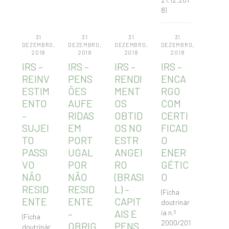
8)
31
31
31
31
DEZEMBRO,
DEZEMBRO,
DEZEMBRO,
DEZEMBRO,
2018
2018
2018
2018
IRS –
IRS –
IRS –
IRS –
REINV
PENS
RENDI
ENCA
ESTIM
ÕES
MENT
RGO
ENTO
AUFE
OS
COM
–
RIDAS
OBTID
CERTI
SUJEI
EM
OS NO
FICAD
TO
PORT
ESTR
O
PASSI
UGAL
ANGEI
ENER
VO
POR
RO
GÉTIC
NÃO
NÃO
(BRASI
O
RESID
RESID
L) –
(Ficha
ENTE
ENTE
CAPIT
doutrinár
–
AIS E
ia n.º
(Ficha
2000/201
OBRIG
PENS
doutrinár