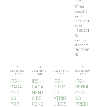
(Ficha
doutrinár
ia n.º
2789/201
8, de
12.06.201
8,
disponibil
izada em
26.12.201
8)
31
31
31
31
DEZEMBRO,
DEZEMBRO,
DEZEMBRO,
DEZEMBRO,
2018
2018
2018
2018
IRS –
IRS –
IRS –
IRS –
PAGA
PAGA
PRÉMI
RENDI
MENT
MENT
OS
MENT
OS
O DE
ATRIB
OS
POR
RENDI
UÍDOS
PREDI