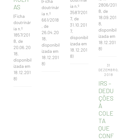
(Ficha
2806/201
AS
ia n.º
doutrinár
8, de
3587/201
ia n.º
(Ficha
18.09.201
7, de
661/2018
doutrinár
8,
31.10.201
, de
ia n.º
disponibil
7,
26.04.20
1857/201
izada em
disponibil
18,
8, de
18.12.201
izada em
disponibil
20.06.20
8)
18.12.201
izada em
18,
8)
18.12.201
disponibil
8)
31
izada em
DEZEMBRO,
18.12.201
2018
8)
IRS –
DEDU
ÇÕES
À
COLE
TA
QUE
CONF