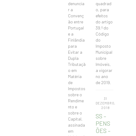
denuncia
quadrad
r a
o, para
Convenç
efeitos
ão entre
do artigo
Portugal
39.º do
e a
Código
Finlândia
do
para
Imposto
Evitar a
Municipal
Dupla
sobre
Tributaçã
Imóveis,
o em
a vigorar
Matéria
no ano
de
de 2019.
Impostos
sobre o
31
Rendime
DEZEMBRO,
nto e
2018
sobre o
SS –
Capital,
PENS
assinada
ÕES –
em