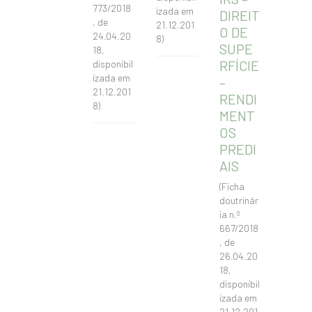
773/2018
izada em
DIREIT
, de
21.12.201
O DE
24.04.20
8)
SUPE
18,
RFÍCIE
disponibil
izada em
–
21.12.201
RENDI
8)
MENT
OS
PREDI
AIS
(Ficha
doutrinár
ia n.º
667/2018
, de
26.04.20
18,
disponibil
izada em
21.12.201