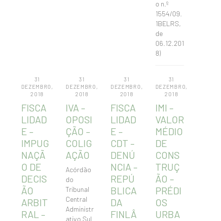
o n.º
1554/09.
1BELRS,
de
06.12.201
8)
31
31
31
31
DEZEMBRO,
DEZEMBRO,
DEZEMBRO,
DEZEMBRO,
2018
2018
2018
2018
FISCA
IVA –
FISCA
IMI –
LIDAD
OPOSI
LIDAD
VALOR
E –
ÇÃO –
E –
MÉDIO
IMPUG
COLIG
CDT –
DE
NAÇÃ
AÇÃO
DENÚ
CONS
O DE
NCIA –
TRUÇ
Acórdão
DECIS
REPÚ
ÃO –
do
ÃO
BLICA
PRÉDI
Tribunal
Central
ARBIT
DA
OS
Administr
RAL –
FINLÂ
URBA
ativo Sul