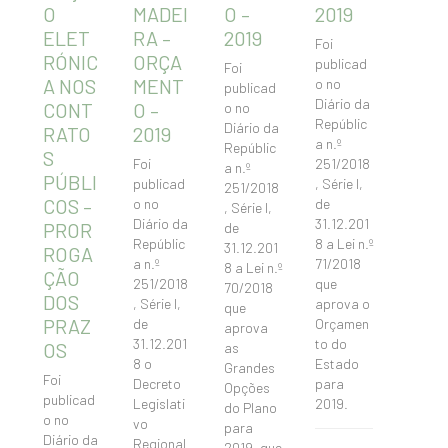
O
MADEI
O –
2019
ELET
RA –
2019
Foi
RÓNIC
ORÇA
publicad
Foi
A NOS
MENT
o no
publicad
Diário da
CONT
O –
o no
Repúblic
Diário da
RATO
2019
a n.º
Repúblic
S
Foi
251/2018
a n.º
PÚBLI
publicad
, Série I,
251/2018
COS –
o no
de
, Série I,
Diário da
31.12.201
PROR
de
Repúblic
8 a Lei n.º
31.12.201
ROGA
a n.º
71/2018
8 a Lei n.º
ÇÃO
251/2018
que
70/2018
DOS
, Série I,
aprova o
que
PRAZ
de
Orçamen
aprova
31.12.201
to do
OS
as
8 o
Estado
Grandes
Foi
Decreto
para
Opções
publicad
Legislati
2019.
do Plano
o no
vo
para
Diário da
Regional
2019, que