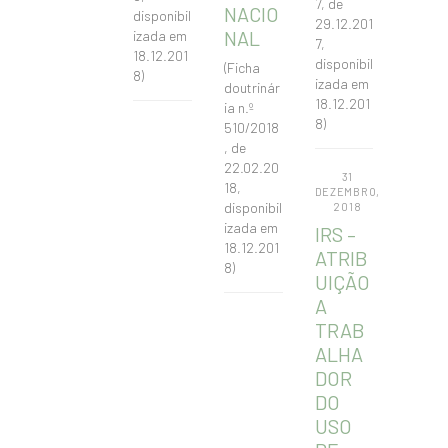
7, de
NACIO
disponibil
29.12.201
NAL
izada em
7,
18.12.201
disponibil
(Ficha
8)
izada em
doutrinár
18.12.201
ia n.º
8)
510/2018
, de
22.02.20
31
18,
DEZEMBRO,
disponibil
2018
izada em
IRS –
18.12.201
ATRIB
8)
UIÇÃO
A
TRAB
ALHA
DOR
DO
USO