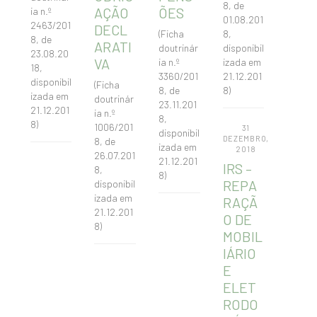
8, de
AÇÃO
ÕES
ia n.º
01.08.201
2463/201
DECL
(Ficha
8,
8, de
ARATI
doutrinár
disponibil
23.08.20
VA
ia n.º
izada em
18,
3360/201
21.12.201
disponibil
(Ficha
8, de
8)
izada em
doutrinár
23.11.201
21.12.201
ia n.º
8,
8)
1006/201
31
disponibil
DEZEMBRO,
8, de
izada em
2018
26.07.201
21.12.201
IRS –
8,
8)
REPA
disponibil
izada em
RAÇÃ
21.12.201
O DE
8)
MOBIL
IÁRIO
E
ELET
RODO