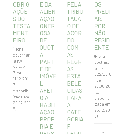
OBRIG
E DA
PELA
OS
AÇÕE
ALIEN
TRIBU
PREDI
S DO
AÇÃO
TAÇÃ
AIS
TESTA
ONER
O DE
POR
MENT
OSA
ACOR
NÃO
EIRO
DE
DO
RESID
QUOT
COM
ENTE
(Ficha
A
AS
doutrinár
(Ficha
PART
REGR
ia n.º
doutrinár
3314/201
E DE
AS
ia n.º
7, de
922/2018
IMÓVE
ESTA
11.12.201
, de
L
BELE
7,
23.08.20
AFET
CIDAS
disponibil
18,
O A
PARA
izada em
disponibil
26.12.201
HABIT
A
izada em
8)
26.12.201
AÇÃO
CATE
8)
PRÓP
GORIA
RIA E
F –
PERM
DEDU
31