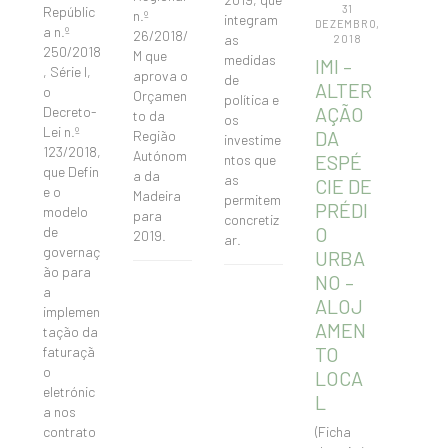
31
Repúblic
n.º
integram
DEZEMBRO,
a n.º
26/2018/
as
2018
250/2018
M que
medidas
IMI –
, Série I,
aprova o
de
ALTER
o
Orçamen
política e
AÇÃO
Decreto-
to da
os
Lei n.º
DA
Região
investime
123/2018,
Autónom
ESPÉ
ntos que
que Defin
a da
as
CIE DE
e o
Madeira
permitem
PRÉDI
modelo
para
concretiz
O
de
2019.
ar.
governaç
URBA
ão para
NO –
a
ALOJ
implemen
AMEN
tação da
TO
faturaçã
o
LOCA
eletrónic
L
a nos
contrato
(Ficha