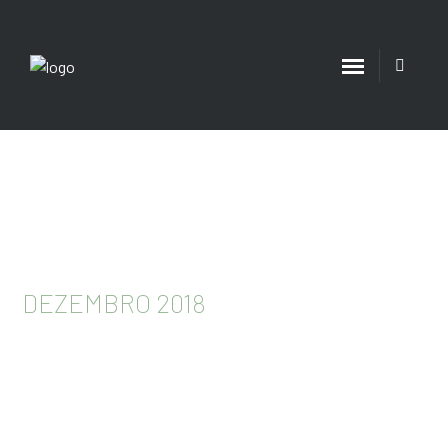
SALA DE IMPRENSA
DEZEMBRO 2018
Home
/
Up to date
/
Dezembro 2018