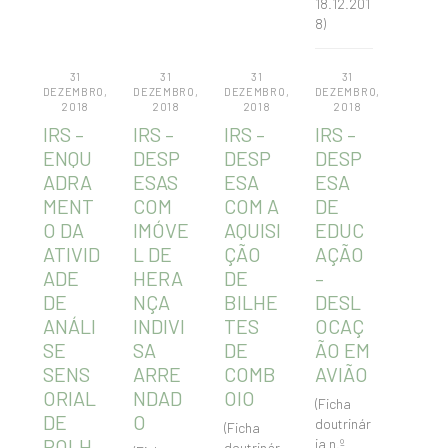
18.12.201
8)
31
31
31
31
DEZEMBRO,
DEZEMBRO,
DEZEMBRO,
DEZEMBRO,
2018
2018
2018
2018
IRS –
IRS –
IRS –
IRS –
ENQU
DESP
DESP
DESP
ADRA
ESAS
ESA
ESA
MENT
COM
COM A
DE
O DA
IMÓVE
AQUISI
EDUC
ATIVID
L DE
ÇÃO
AÇÃO
ADE
HERA
DE
–
DE
NÇA
BILHE
DESL
ANÁLI
INDIVI
TES
OCAÇ
SE
SA
DE
ÃO EM
SENS
ARRE
COMB
AVIÃO
ORIAL
NDAD
OIO
(Ficha
DE
O
doutrinár
(Ficha
ROLH
ia n.º
doutrinár