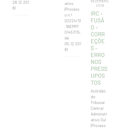
DEZEMBRO,
28.12.201
ativo
2018
8)
(Process
IRC –
o n.º
FUSÃ
02224/13
O –
.1BEPRT
01457/15,
CORR
de
EÇÕE
05.12.201
S –
8)
ERRO
NOS
PRESS
UPOS
TOS
Acórdão
do
Tribunal
Central
Administr
ativo Sul
(Process