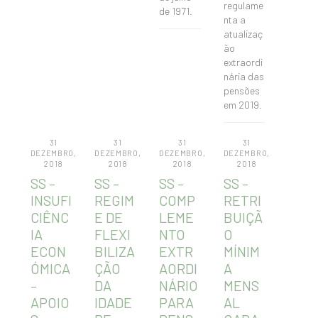
regulame
de 1971.
nta a
atualizaç
ão
extraordi
nária das
pensões
em 2019.
31
31
31
31
DEZEMBRO,
DEZEMBRO,
DEZEMBRO,
DEZEMBRO,
2018
2018
2018
2018
SS –
SS –
SS –
SS –
INSUFI
REGIM
COMP
RETRI
CIÊNC
E DE
LEME
BUIÇÃ
IA
FLEXI
NTO
O
ECON
BILIZA
EXTR
MÍNIM
ÓMICA
ÇÃO
AORDI
A
–
DA
NÁRIO
MENS
APOIO
IDADE
PARA
AL