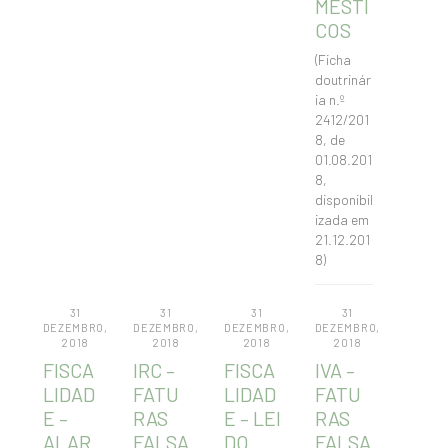
MÉSTI
COS
(Ficha
doutrinár
ia n.º
2412/201
8, de
01.08.201
8,
disponibil
izada em
21.12.201
8)
31
31
31
31
DEZEMBRO,
DEZEMBRO,
DEZEMBRO,
DEZEMBRO,
2018
2018
2018
2018
FISCA
IRC –
FISCA
IVA –
LIDAD
FATU
LIDAD
FATU
E –
RAS
E – LEI
RAS
ALAR
FALSA
DO
FALSA