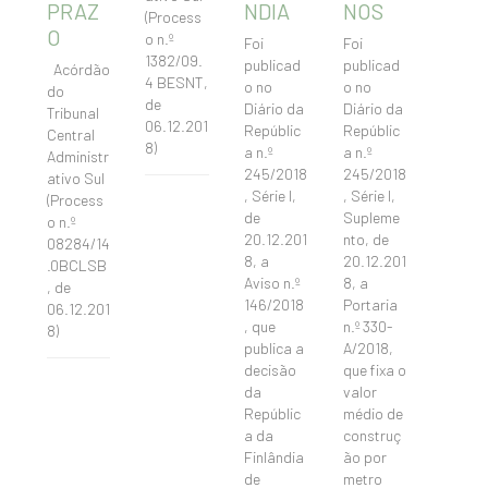
PRAZ
NDIA
NOS
(Process
O
o n.º
Foi
Foi
1382/09.
publicad
publicad
Acórdão
4 BESNT,
o no
o no
do
de
Diário da
Diário da
Tribunal
06.12.201
Repúblic
Repúblic
Central
8)
a n.º
a n.º
Administr
245/2018
245/2018
ativo Sul
, Série I,
, Série I,
(Process
de
Supleme
o n.º
20.12.201
nto, de
08284/14
8, a
20.12.201
.0BCLSB
Aviso n.º
8, a
, de
146/2018
Portaria
06.12.201
, que
n.º 330-
8)
publica a
A/2018,
decisão
que fixa o
da
valor
Repúblic
médio de
a da
construç
Finlândia
ão por
de
metro