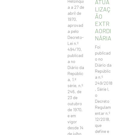
ATUA
Helsínqui
a a 27 de
LIZAÇ
abril de
ÃO
1970,
EXTR
aprovad
AORDI
a pelo
NÁRIA
Decreto-
Lei n.º
Foi
494/70,
publicad
publicad
o no
a no
Diário da
Diário da
Repúblic
Repúblic
a n.º
a, 1.ª
249/2018
série, n.º
, Série I,
246, de
o
23 de
Decreto
outubro
Regulam
de 1970,
entar n.º
e em
12/2018,
vigor
que
desde 14
define e
de julho