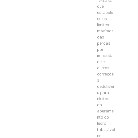
que
estabele
ce os
limites
máximos
das
perdas
por
imparida
de e
outras
correçõe
s
dedutívei
s para
efeitos
do
apurame
nto do
lucro
tributável
em