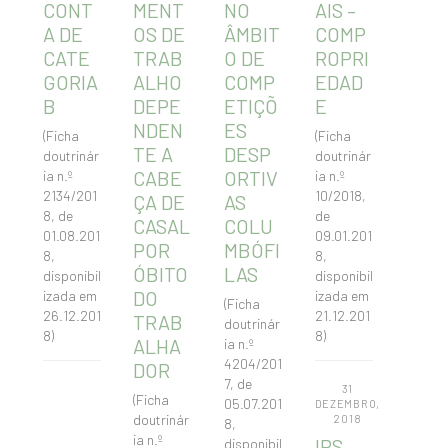
CONT
MENT
NO
AIS –
A DE
OS DE
ÂMBIT
COMP
CATE
TRAB
O DE
ROPRI
GORIA
ALHO
COMP
EDAD
B
DEPE
ETIÇÕ
E
NDEN
ES
(Ficha
(Ficha
TE A
DESP
doutrinár
doutrinár
CABE
ORTIV
ia n.º
ia n.º
2134/201
10/2018,
ÇA DE
AS
8, de
de
CASAL
COLU
01.08.201
09.01.201
POR
MBÓFI
8,
8,
ÓBITO
LAS
disponibil
disponibil
DO
izada em
izada em
(Ficha
26.12.201
21.12.201
TRAB
doutrinár
8)
8)
ALHA
ia n.º
4204/201
DOR
7, de
31
(Ficha
05.07.201
DEZEMBRO,
doutrinár
2018
8,
ia n.º
IRS –
disponibil