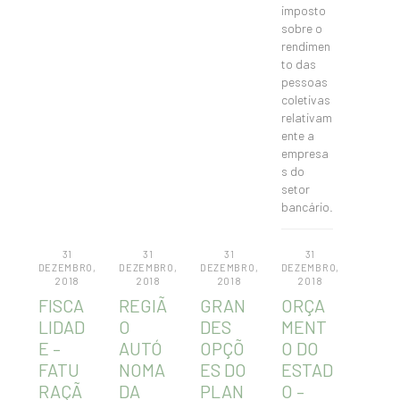
imposto
sobre o
rendimen
to das
pessoas
coletivas
relativam
ente a
empresa
s do
setor
bancário.
31
31
31
31
DEZEMBRO,
DEZEMBRO,
DEZEMBRO,
DEZEMBRO,
2018
2018
2018
2018
FISCA
REGIÃ
GRAN
ORÇA
LIDAD
O
DES
MENT
E –
AUTÓ
OPÇÕ
O DO
FATU
NOMA
ES DO
ESTAD
RAÇÃ
DA
PLAN
O –