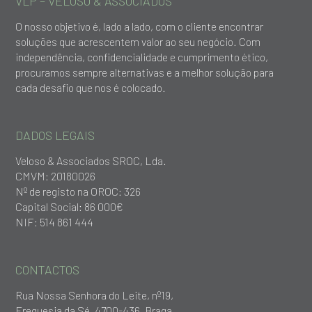
VLP – VELOSO & ASSOCIADOS
O nosso objetivo é, lado a lado, com o cliente encontrar
soluções que acrescentem valor ao seu negócio. Com
independência, confidencialidade e cumprimento ético,
procuramos sempre alternativas e a melhor solução para
cada desafio que nos é colocado.
DADOS LEGAIS
Veloso & Associados SROC, Lda.
CMVM: 20180026
Nº de registo na OROC: 326
Capital Social: 86 000€
NIF: 514 861 444
CONTACTOS
Rua Nossa Senhora do Leite, nº19,
Freguesia da Sé, 4700-436, Braga