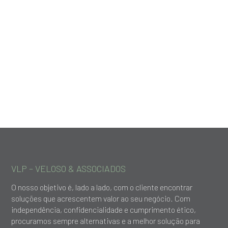
VLP – VELOSO & ASSOCIADOS
O nosso objetivo é, lado a lado, com o cliente encontrar
soluções que acrescentem valor ao seu negócio. Com
independência, confidencialidade e cumprimento ético,
procuramos sempre alternativas e a melhor solução para