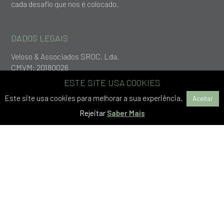
cada desafio que nos é colocado.
DADOS LEGAIS
Veloso & Associados SROC, Lda.
CMVM: 20180026
Nº de registo na OROC: 326
ESTE SITE USA COOKIES
Capital Social: 86 000€
Este site usa cookies para melhorar a sua experiência.
Aceitar
NIF: 514 861 444
Rejeitar
Saber Mais
CONTACTOS
Rua Nossa Senhora do Leite, nº19,
Freguesia da Sé, 4700-436, Braga
+253 279 651
geral@vlp.pt