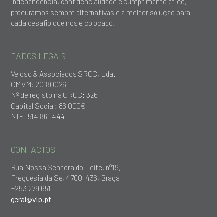
independência, confidencialidade e cumprimento ético,
procuramos sempre alternativas e a melhor solução para
cada desafio que nos é colocado.
DADOS LEGAIS
Veloso & Associados SROC, Lda.
CMVM: 20180026
Nº de registo na OROC: 326
Capital Social: 86 000€
NIF: 514 861 444
CONTACTOS
Rua Nossa Senhora do Leite, nº19,
Freguesia da Sé, 4700-436, Braga
+253 279 651
geral@vlp.pt