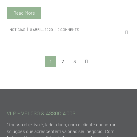
Read More
NOTÍCIAS
8 ABRIL, 2020
0 COMMENTS
1
2
3
VLP – VELOSO & ASSOCIADOS
O nosso objetivo é, lado a lado, com o cliente encontrar
soluções que acrescentem valor ao seu negócio. Com