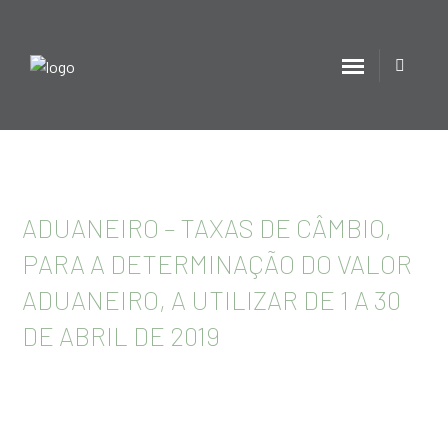
ADUANEIRO – TAXAS DE CÂMBIO,
PARA A DETERMINAÇÃO DO VALOR
ADUANEIRO, A UTILIZAR DE 1 A 30
DE ABRIL DE 2019