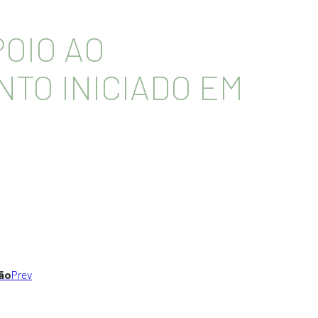
POIO AO
NTO INICIADO EM
são
Prev