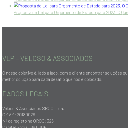
Proposta de Lei para Orçamento de Estado para 2023. O Que
VLP – VELOSO & ASSOCIADOS
O nosso objetivo é, lado a lado, com o cliente encontrar soluções
melhor solução para cada desafio que nos é colocado.
DADOS LEGAIS
Veloso & Associados SROC, Lda.
CMVM: 20180026
Nº de registo na OROC: 326
Capital Social: 86 000€