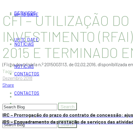
SERVIÇOS
UP TO DATE
CFI – UTILIZAÇÃO DO
INVESTIMENTO (RFAI
UP TO DATE
NOTÍCIAS
2015 E TERMINADO E
(Ficha doutrinária n.º 2015003113, de 02.02.2016, disponibilizada em
NOTÍCIAS
Tags:
CONTACTOS
Dezembro 2018
Share
CONTACTOS
IRC – Prorrogação do prazo do contrato de concessão: ajus
IRS – Enquadramento da prestação de serviços das atividad