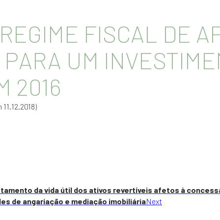
 REGIME FISCAL DE A
) PARA UM INVESTIME
M 2016
 11.12.2018)
tamento da vida útil dos ativos revertíveis afetos à conces
es de angariação e mediação imobiliária
Next