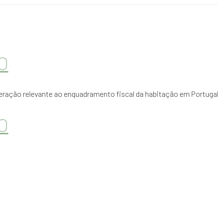
O
lteração relevante ao enquadramento fiscal da habitação em Portug
O