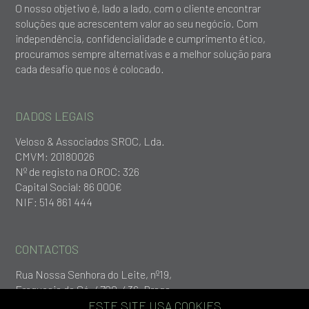
O nosso objetivo é, lado a lado, com o cliente encontrar
soluções que acrescentem valor ao seu negócio. Com
independência, confidencialidade e cumprimento ético,
procuramos sempre alternativas e a melhor solução para
cada desafio que nos é colocado.
DADOS LEGAIS
Veloso & Associados SROC, Lda.
CMVM: 20180026
Nº de registo na OROC: 326
Capital Social: 86 000€
NIF: 514 861 444
CONTACTOS
Rua Nossa Senhora do Leite, nº19,
Freguesia da Sé, 4700-436, Braga
+253 279 651
ESTE SITE USA COOKIES