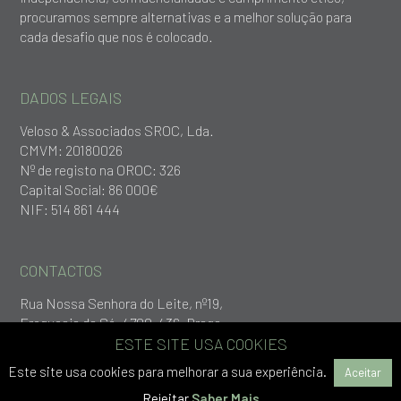
procuramos sempre alternativas e a melhor solução para
cada desafio que nos é colocado.
DADOS LEGAIS
Veloso & Associados SROC, Lda.
CMVM: 20180026
Nº de registo na OROC: 326
Capital Social: 86 000€
NIF: 514 861 444
CONTACTOS
Rua Nossa Senhora do Leite, nº19,
Freguesia da Sé, 4700-436, Braga
+253 279 651
ESTE SITE USA COOKIES
geral@vlp.pt
Este site usa cookies para melhorar a sua experiência.
Aceitar
Rejeitar
Saber Mais