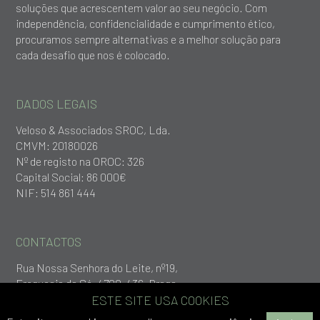
soluções que acrescentem valor ao seu negócio. Com
independência, confidencialidade e cumprimento ético,
procuramos sempre alternativas e a melhor solução para
cada desafio que nos é colocado.
DADOS LEGAIS
Veloso & Associados SROC, Lda.
CMVM: 20180026
Nº de registo na OROC: 326
Capital Social: 86 000€
NIF: 514 861 444
CONTACTOS
Rua Nossa Senhora do Leite, nº19,
Freguesia da Sé, 4700-436, Braga
+253 279 651
ESTE SITE USA COOKIES
geral@vlp.pt