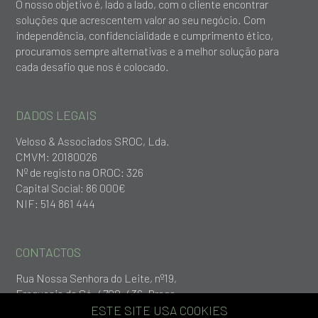
O nosso objetivo é, lado a lado, com o cliente encontrar
soluções que acrescentem valor ao seu negócio. Com
independência, confidencialidade e cumprimento ético,
procuramos sempre alternativas e a melhor solução para
cada desafio que nos é colocado.
DADOS LEGAIS
Veloso & Associados SROC, Lda.
CMVM: 20180026
Nº de registo na OROC: 326
Capital Social: 86 000€
NIF: 514 861 444
CONTACTOS
Rua Nossa Senhora do Leite, nº19,
Freguesia da Sé, 4700-436, Braga
+253 279 651
ESTE SITE USA COOKIES