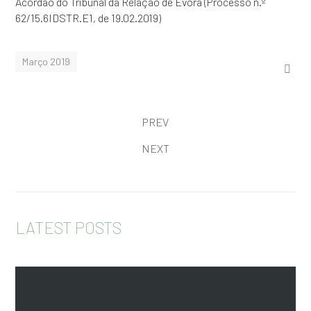
Acórdão do Tribunal da Relação de Évora (Processo n.º
62/15.6IDSTR.E1, de 19.02.2019)
Março 2019
PREV
NEXT
LATEST POSTS