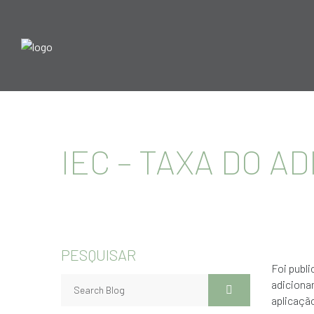
IEC – TAXA DO A
PESQUISAR
Foi publi
adicionam
aplicaçã