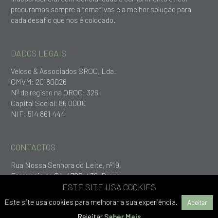
procuramos sempre alternativas e a melhor solução para
cada desafio que nos é colocado.
DADOS LEGAIS
Veloso & Associados SROC, Lda.
CMVM: 20180026
Nº de registo na OROC: 326
Capital Social: 86 000€
NIF: 514 861 444
CONTACTOS
Rua Nossa Senhora do Leite, nº19,
Freguesia da Sé, 4700-436, Braga
+253 279 651
ESTE SITE USA COOKIES
geral@vlp.pt
Este site usa cookies para melhorar a sua experiência.
Aceitar
Rejeitar
Saber Mais