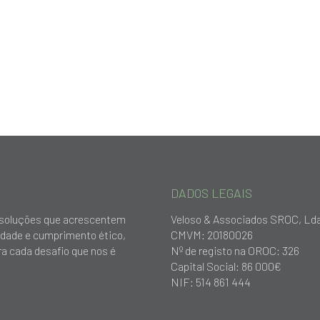
DADOS LEGAIS
ar soluções que acrescentem
Veloso & Associados SROC, Ld
idade e cumprimento ético,
CMVM: 20180026
a cada desafio que nos é
Nº de registo na OROC: 326
Capital Social: 86 000€
NIF: 514 861 444