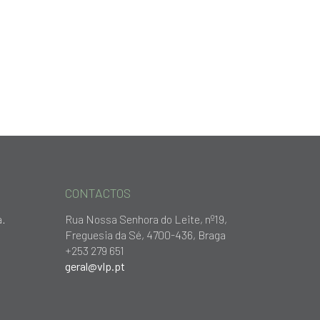
CONTACTOS
a.
Rua Nossa Senhora do Leite, nº19,
Freguesia da Sé, 4700-436, Braga
+253 279 651
geral@vlp.pt