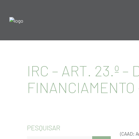
IRC – ART. 23.º 
FINANCIAMENTO 
PESQUISAR
(CAAD: Ar