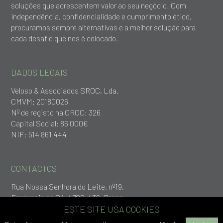
soluções que acrescentem valor ao seu negócio. Com
independência, confidencialidade e cumprimento ético,
procuramos sempre alternativas e a melhor solução para
cada desafio que nos é colocado.
DADOS LEGAIS
Veloso & Associados SROC, Lda.
CMVM: 20180026
Nº de registo na OROC: 326
Capital Social: 86 000€
NIF: 514 861 444
CONTACTOS
Rua Nossa Senhora do Leite, nº19,
Freguesia da Sé, 4700-436, Braga
+253 279 651
ESTE SITE USA COOKIES
geral@vlp.pt