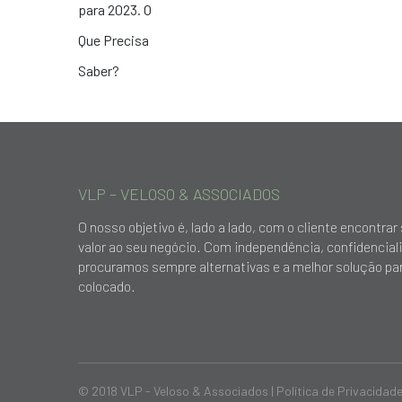
VLP – VELOSO & ASSOCIADOS
O nosso objetivo é, lado a lado, com o cliente encontr
valor ao seu negócio. Com independência, confidencial
procuramos sempre alternativas e a melhor solução par
colocado.
© 2018 VLP - Veloso & Associados |
Política de Privacidad