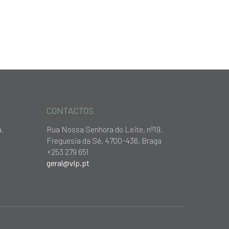
CONTACTOS
a.
Rua Nossa Senhora do Leite, nº19,
Freguesia da Sé, 4700-436, Braga
+253 279 651
geral@vlp.pt