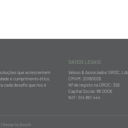
DADOS LEGAIS
ar soluções que acrescentem
Veloso & Associados SROC, Ld
idade e cumprimento ético,
CMVM: 20180026
a cada desafio que nos é
Nº de registo na OROC: 326
Capital Social: 86 000€
NIF: 514 861 444
e
| Design by
Boutik