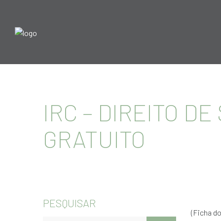
IRC – DIREITO D
GRATUITO
PESQUISAR
(Ficha do