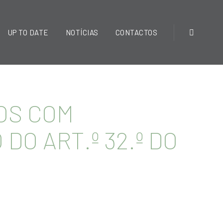
UP TO DATE
NOTÍCIAS
CONTACTOS
ROS COM
DO ART.º 32.º DO