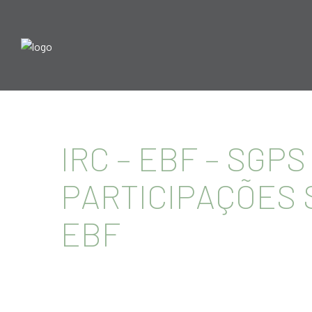
IRC – EBF – SGP
PARTICIPAÇÕES S
EBF