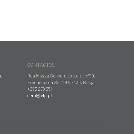
CONTACTOS
a.
Rua Nossa Senhora do Leite, nº19,
Freguesia da Sé, 4700-436, Braga
+253 279 651
geral@vlp.pt