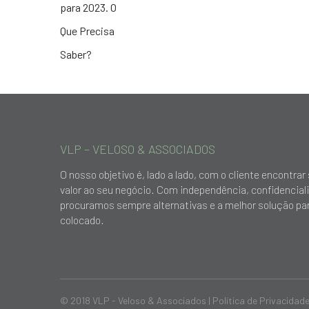
VLP – VELOSO & ASSOCIADOS
O nosso objetivo é, lado a lado, com o cliente encontr
valor ao seu negócio. Com independência, confidencial
procuramos sempre alternativas e a melhor solução par
colocado.
© 2018 VLP - Veloso & Associados |
Política de Privacidad