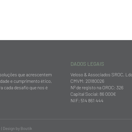
DADOS LEGAIS
ar soluções que acrescentem
Veloso & Associados SROC, Ld
idade e cumprimento ético,
CMVM: 20180026
a cada desafio que nos é
Nº de registo na OROC: 326
Capital Social: 86 000€
NIF: 514 861 444
e
| Design by
Boutik