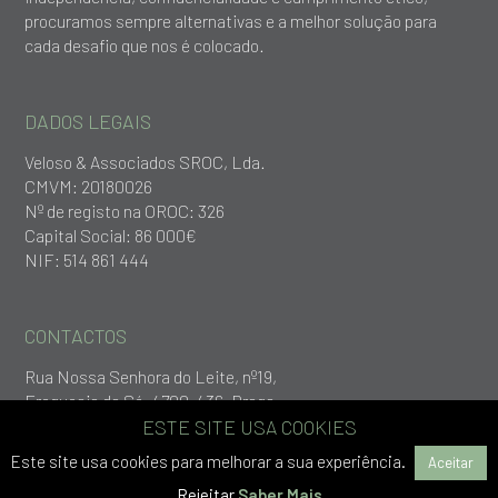
procuramos sempre alternativas e a melhor solução para
cada desafio que nos é colocado.
DADOS LEGAIS
Veloso & Associados SROC, Lda.
CMVM: 20180026
Nº de registo na OROC: 326
Capital Social: 86 000€
NIF: 514 861 444
CONTACTOS
Rua Nossa Senhora do Leite, nº19,
Freguesia da Sé, 4700-436, Braga
+253 279 651
ESTE SITE USA COOKIES
geral@vlp.pt
Este site usa cookies para melhorar a sua experiência.
Aceitar
Rejeitar
Saber Mais