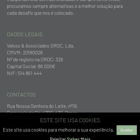
procuramos sempre alternativas e a melhor solução para
cada desafio que nos é colocado.
DADOS LEGAIS
Veloso & Associados SROC, Lda.
CMVM: 20180026
Nº de registo na OROC: 326
Capital Social: 86 000€
NIF: 514 861 444
CONTACTOS
Rua Nossa Senhora do Leite, nº19,
Freguesia da Sé, 4700-436, Braga
+253 279 651
ESTE SITE USA COOKIES
geral@vlp.pt
Este site usa cookies para melhorar a sua experiência.
Aceitar
Rejeitar
Saber Mais