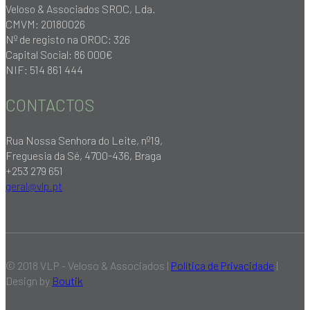
Veloso & Associados SROC, Lda.
CMVM: 20180026
Nº de registo na OROC: 326
Capital Social: 86 000€
NIF: 514 861 444
CONTACTOS
Rua Nossa Senhora do Leite, nº19,
Freguesia da Sé, 4700-436, Braga
+253 279 651
geral@vlp.pt
© 2018 VLP - Veloso & Associados |
Política de Privacidade
|
Design by
Boutik