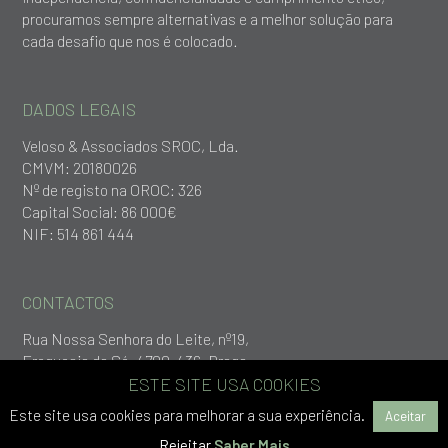
procuramos sempre alternativas e a melhor solução para
cada desafio que nos é colocado.
DADOS LEGAIS
Veloso & Associados SROC, Lda.
CMVM: 20180026
Nº de registo na OROC: 326
Capital Social: 86 000€
NIF: 514 861 444
CONTACTOS
Rua Nossa Senhora do Leite, nº19,
Freguesia da Sé, 4700-436, Braga
+253 279 651
ESTE SITE USA COOKIES
geral@vlp.pt
Este site usa cookies para melhorar a sua experiência.
Aceitar
Rejeitar
Saber Mais