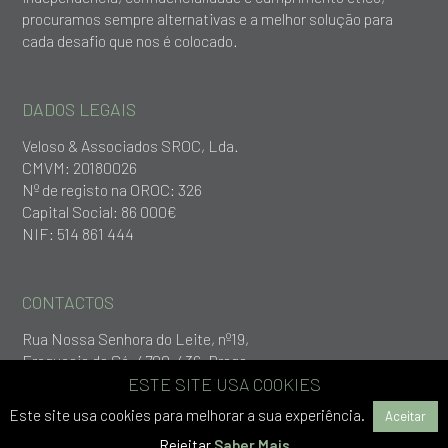
procuramos sempre alternativas e a melhor solução para
cada desafio que nos é colocado.
DADOS LEGAIS
Veloso & Associados SROC, Lda.
CMVM: 20180026
Nº de registo na OROC: 326
Capital Social: 86 000€
NIF: 514 861 444
CONTACTOS
Rua Nossa Senhora do Leite, nº19,
Freguesia da Sé, 4700-436, Braga
+253 279 651
ESTE SITE USA COOKIES
geral@vlp.pt
Este site usa cookies para melhorar a sua experiência.
Aceitar
Rejeitar
Saber Mais