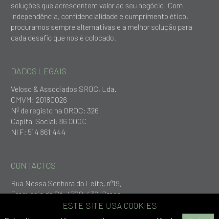
soluções que acrescentem valor ao seu negócio. Com
independência, confidencialidade e cumprimento ético,
procuramos sempre alternativas e a melhor solução para
cada desafio que nos é colocado.
DADOS LEGAIS
Veloso & Associados SROC, Lda.
CMVM: 20180026
Nº de registo na OROC: 326
Capital Social: 86 000€
NIF: 514 861 444
CONTACTOS
Rua Nossa Senhora do Leite, nº19,
Freguesia da Sé, 4700-436, Braga
+253 279 651
ESTE SITE USA COOKIES
geral@vlp.pt