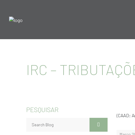
IRC – TRIBUTAÇÕ
PESQUISAR
(CAAD: Ar
Março 2