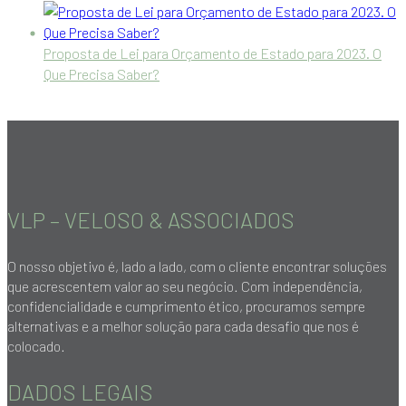
Proposta de Lei para Orçamento de Estado para 2023. O
Que Precisa Saber?
VLP – VELOSO & ASSOCIADOS
O nosso objetivo é, lado a lado, com o cliente encontrar soluções
que acrescentem valor ao seu negócio. Com independência,
confidencialidade e cumprimento ético, procuramos sempre
alternativas e a melhor solução para cada desafio que nos é
colocado.
DADOS LEGAIS