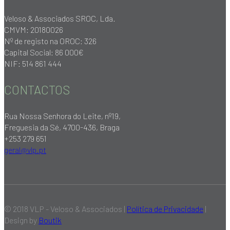
Veloso & Associados SROC, Lda.
CMVM: 20180026
Nº de registo na OROC: 326
Capital Social: 86 000€
NIF: 514 861 444
CONTACTOS
Rua Nossa Senhora do Leite, nº19,
Freguesia da Sé, 4700-436, Braga
+253 279 651
geral@vlp.pt
© 2018 VLP - Veloso & Associados |
Política de Privacidade
|
Design by
Boutik