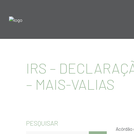
IRS – DECLARAÇ
– MAIS-VALIAS
PESQUISAR
Acórdão d