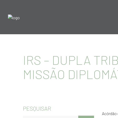
IRS – DUPLA TRI
MISSÃO DIPLOM
PESQUISAR
Acórdão d