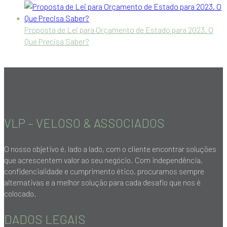
Proposta de Lei para Orçamento de Estado para 2023. O
Que Precisa Saber?
VLP – VELOSO & ASSOCIADOS
O nosso objetivo é, lado a lado, com o cliente encontrar soluções
que acrescentem valor ao seu negócio. Com independência,
confidencialidade e cumprimento ético, procuramos sempre
alternativas e a melhor solução para cada desafio que nos é
colocado.
DADOS LEGAIS