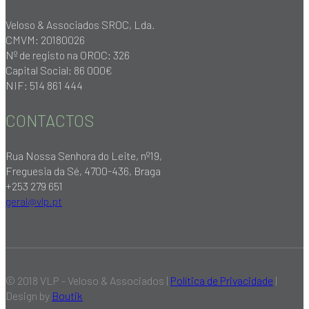
Veloso & Associados SROC, Lda.
CMVM: 20180026
Nº de registo na OROC: 326
Capital Social: 86 000€
NIF: 514 861 444
CONTACTOS
Rua Nossa Senhora do Leite, nº19,
Freguesia da Sé, 4700-436, Braga
+253 279 651
geral@vlp.pt
© 2018 VLP - Veloso & Associados |
Política de Privacidade
|
Design by
Boutik