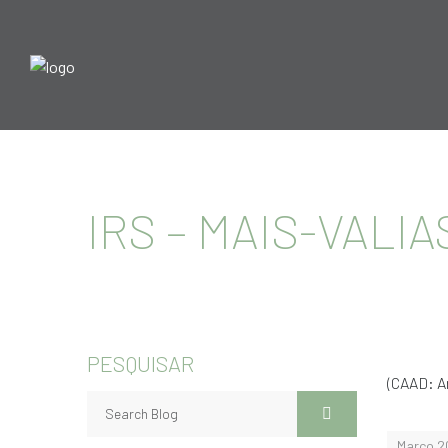
IRS – MAIS-VALIA
PESQUISAR
(CAAD: Ar
Março 2