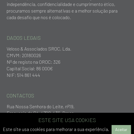
independência, confidencialidade e cumprimento ético,
procuramos sempre alternativas e a melhor solução para
cada desafio que nos é colocado.
DADOS LEGAIS
Veloso & Associados SROC, Lda.
CMVM: 20180026
Nº de registo na OROC: 326
Capital Social: 86 000€
NIF: 514 861 444
CONTACTOS
Rua Nossa Senhora do Leite, nº19,
Freguesia da Sé, 4700-436, Braga
+253 279 651
ESTE SITE USA COOKIES
geral@vlp.pt
Este site usa cookies para melhorar a sua experiência.
Aceitar