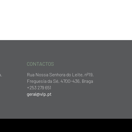
CONTACTOS
a.
Rua Nossa Senhora do Leite, nº19,
Freguesia da Sé, 4700-436, Braga
+253 279 651
geral@vlp.pt