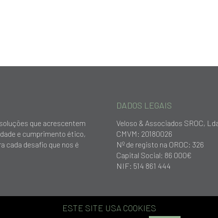
DADOS LEGAIS
ar soluções que acrescentem
Veloso & Associados SROC, Ld
idade e cumprimento ético,
CMVM: 20180026
a cada desafio que nos é
Nº de registo na OROC: 326
Capital Social: 86 000€
NIF: 514 861 444
ESTE SITE USA COOKIES
e
| Design by
Boutik