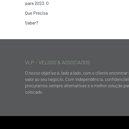
VLP – VELOSO & ASSOCIADOS
O nosso objetivo é, lado a lado, com o cliente encontr
valor ao seu negócio. Com independência, confidencial
procuramos sempre alternativas e a melhor solução par
colocado.
© 2018 VLP - Veloso & Associados |
Política de Privacidad