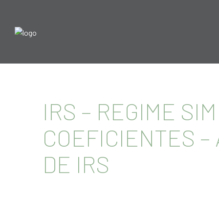
IRS – REGIME SI
COEFICIENTES –
DE IRS