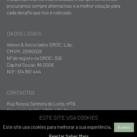
procuramos sempre alternativas e a melhor solução para
cada desafio que nos é colocado.
DADOS LEGAIS
Veloso & Associados SROC, Lda.
CMVM: 20180026
Nº de registo na OROC: 326
Capital Social: 86 000€
NIF: 514 861 444
CONTACTOS
Rua Nossa Senhora do Leite, nº19,
Freguesia da Sé, 4700-436, Braga
+253 279 651
ESTE SITE USA COOKIES
geral@vlp.pt
Este site usa cookies para melhorar a sua experiência.
Aceitar
Rejeitar
Saber Mais