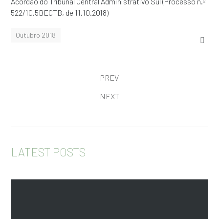
Acórdão do Tribunal Central Administrativo Sul (Processo n.º
522/10.5BECTB, de 11.10.2018)
Outubro 2018
PREV
NEXT
LATEST POSTS