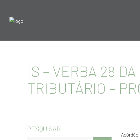
IS – VERBA 28 DA
TRIBUTÁRIO – P
PESQUISAR
Acórdão 