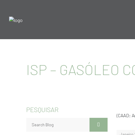
ISP – GASÓLEO 
PESQUISAR
(CAAD: Ar
Janeiro