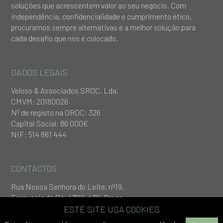
soluções que acrescentem valor ao seu negócio. Com
independência, confidencialidade e cumprimento ético,
procuramos sempre alternativas e a melhor solução para
cada desafio que nos é colocado.
DADOS LEGAIS
Veloso & Associados SROC, Lda.
CMVM: 20180026
Nº de registo na OROC: 326
Capital Social: 86 000€
NIF: 514 861 444
CONTACTOS
Rua Nossa Senhora do Leite, nº19,
Freguesia da Sé, 4700-436, Braga
+253 279 651
ESTE SITE USA COOKIES
geral@vlp.pt