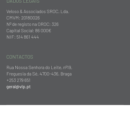
DADOS LEGAIS
Veloso & Associados SROC, Lda.
CMVM: 20180026
Nº de registo na OROC: 326
Capital Social: 86 000€
NIF: 514 861 444
CONTACTOS
Rua Nossa Senhora do Leite, nº19,
Freguesia da Sé, 4700-436, Braga
+253 279 651
geral@vlp.pt
© 2018 VLP - Veloso & Associados |
Política de Privacidade
|
Design by
Boutik