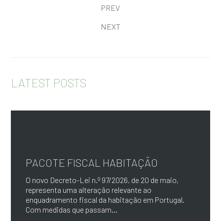
PREV
NEXT
LATEST POSTS
PACOTE FISCAL HABITAÇÃO
O novo Decreto-Lei n.º 97/2026, de 20 de maio,
representa uma alteração relevante ao
enquadramento fiscal da habitação em Portugal.
Com medidas que passam...