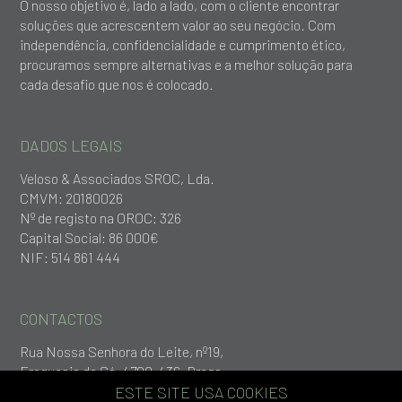
O nosso objetivo é, lado a lado, com o cliente encontrar
soluções que acrescentem valor ao seu negócio. Com
independência, confidencialidade e cumprimento ético,
procuramos sempre alternativas e a melhor solução para
cada desafio que nos é colocado.
DADOS LEGAIS
Veloso & Associados SROC, Lda.
CMVM: 20180026
Nº de registo na OROC: 326
Capital Social: 86 000€
NIF: 514 861 444
CONTACTOS
Rua Nossa Senhora do Leite, nº19,
Freguesia da Sé, 4700-436, Braga
+253 279 651
ESTE SITE USA COOKIES