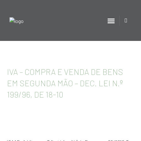
IVA – COMPRA E VENDA DE BENS
EM SEGUNDA MÃO – DEC. LEI N.º
199/96, DE 18-10