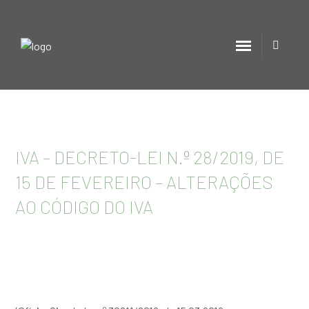
IVA – DECRETO-LEI N.º 28/2019, DE
15 DE FEVEREIRO – ALTERAÇÕES
AO CÓDIGO DO IVA