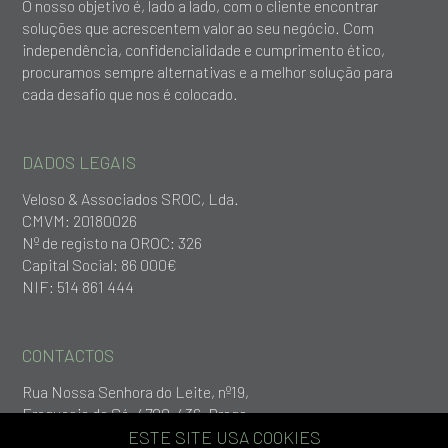
O nosso objetivo é, lado a lado, com o cliente encontrar
soluções que acrescentem valor ao seu negócio. Com
independência, confidencialidade e cumprimento ético,
procuramos sempre alternativas e a melhor solução para
cada desafio que nos é colocado.
DADOS LEGAIS
Veloso & Associados SROC, Lda.
CMVM: 20180026
Nº de registo na OROC: 326
Capital Social: 86 000€
NIF: 514 861 444
CONTACTOS
Rua Nossa Senhora do Leite, nº19,
Freguesia da Sé, 4700-436, Braga
+253 279 651
ESTE SITE USA COOKIES