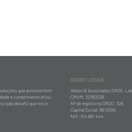
DADOS LEGAIS
ar soluções que acrescentem
Veloso & Associados SROC, Ld
idade e cumprimento ético,
CMVM: 20180026
a cada desafio que nos é
Nº de registo na OROC: 326
Capital Social: 86 000€
NIF: 514 861 444