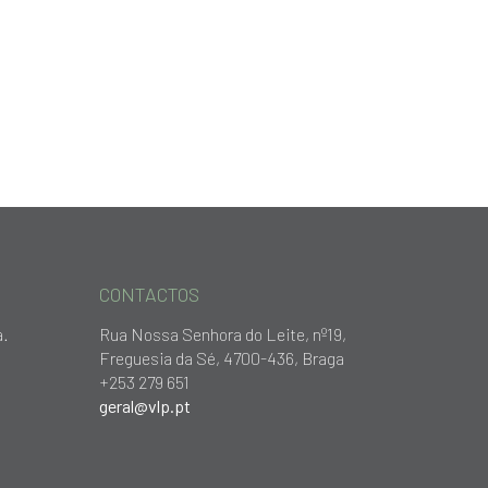
CONTACTOS
a.
Rua Nossa Senhora do Leite, nº19,
Freguesia da Sé, 4700-436, Braga
+253 279 651
geral@vlp.pt