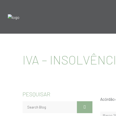
IVA – INSOLVÊNC
PESQUISAR
Acórdão 
Março 2