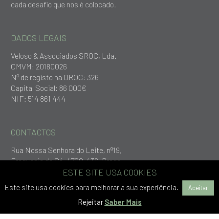
cada desafio que nos é colocado.
DADOS LEGAIS
Veloso & Associados SROC, Lda.
CMVM: 20180026
Nº de registo na OROC: 326
Capital Social: 86 000€
NIF: 514 861 444
CONTACTOS
Rua Nossa Senhora do Leite, nº19,
Freguesia da Sé, 4700-436, Braga
+253 279 651
ESTE SITE USA COOKIES
geral@vlp.pt
Este site usa cookies para melhorar a sua experiência.
Aceitar
Rejeitar
Saber Mais