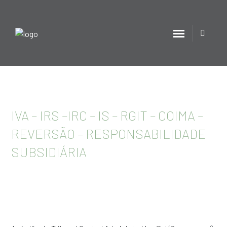
IVA – IRS –IRC – IS – RGIT – COIMA –
REVERSÃO – RESPONSABILIDADE
SUBSIDIÁRIA