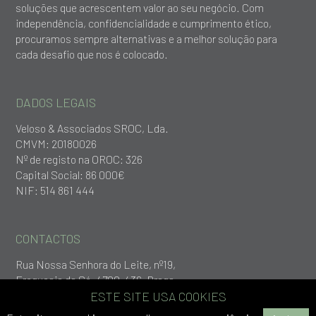
soluções que acrescentem valor ao seu negócio. Com
independência, confidencialidade e cumprimento ético,
procuramos sempre alternativas e a melhor solução para
cada desafio que nos é colocado.
DADOS LEGAIS
Veloso & Associados SROC, Lda.
CMVM: 20180026
Nº de registo na OROC: 326
Capital Social: 86 000€
NIF: 514 861 444
CONTACTOS
Rua Nossa Senhora do Leite, nº19,
Freguesia da Sé, 4700-436, Braga
+253 279 651
ESTE SITE USA COOKIES
geral@vlp.pt