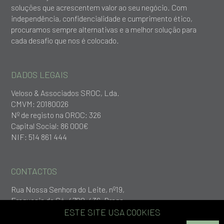
soluções que acrescentem valor ao seu negócio. Com
independência, confidencialidade e cumprimento ético,
procuramos sempre alternativas e a melhor solução para
cada desafio que nos é colocado.
DADOS LEGAIS
Veloso & Associados SROC, Lda.
CMVM: 20180026
Nº de registo na OROC: 326
Capital Social: 86 000€
NIF: 514 861 444
CONTACTOS
Rua Nossa Senhora do Leite, nº19,
Freguesia da Sé, 4700-436, Braga
+253 279 651
ESTE SITE USA COOKIES
geral@vlp.pt