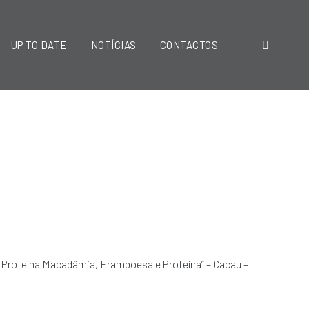
UP TO DATE
NOTÍCIAS
CONTACTOS
 e Proteína Macadâmia, Framboesa e Proteína” – Cacau –