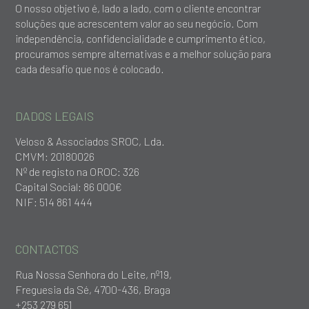
O nosso objetivo é, lado a lado, com o cliente encontrar
soluções que acrescentem valor ao seu negócio. Com
independência, confidencialidade e cumprimento ético,
procuramos sempre alternativas e a melhor solução para
cada desafio que nos é colocado.
DADOS LEGAIS
Veloso & Associados SROC, Lda.
CMVM: 20180026
Nº de registo na OROC: 326
Capital Social: 86 000€
NIF: 514 861 444
CONTACTOS
Rua Nossa Senhora do Leite, nº19,
Freguesia da Sé, 4700-436, Braga
+253 279 651