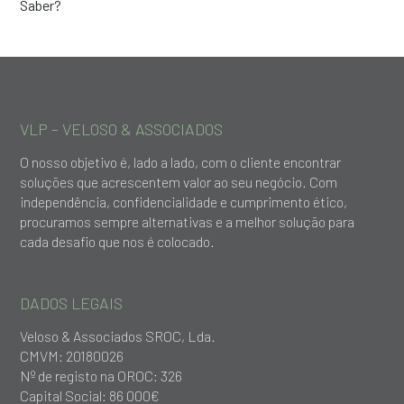
VLP – VELOSO & ASSOCIADOS
O nosso objetivo é, lado a lado, com o cliente encontrar
soluções que acrescentem valor ao seu negócio. Com
independência, confidencialidade e cumprimento ético,
procuramos sempre alternativas e a melhor solução para
cada desafio que nos é colocado.
DADOS LEGAIS
Veloso & Associados SROC, Lda.
CMVM: 20180026
Nº de registo na OROC: 326
Capital Social: 86 000€