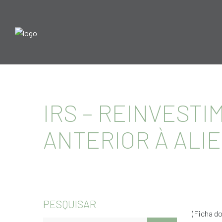
IRS – REINVEST
ANTERIOR À ALI
PESQUISAR
(Ficha do